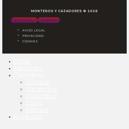
MONTEROS Y CAZADORES © 2026
Facebook-f
Instagram
AVISO LEGAL
PRIVACIDAD
COOKIES
Inicio
Monterías
Calendario
Octubre
Noviembre
Diciembre
Enero
Febrero
Orgánicas