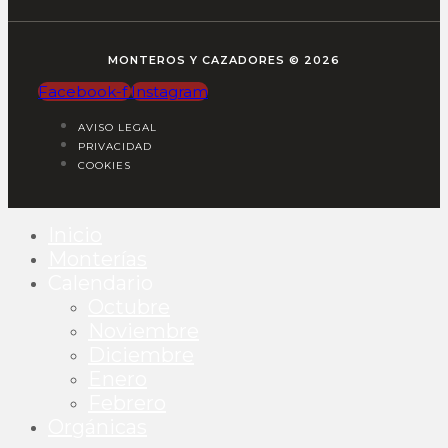
MONTEROS Y CAZADORES © 2026
Facebook-f
Instagram
AVISO LEGAL
PRIVACIDAD
COOKIES
Inicio
Monterías
Calendario
Octubre
Noviembre
Diciembre
Enero
Febrero
Orgánicas