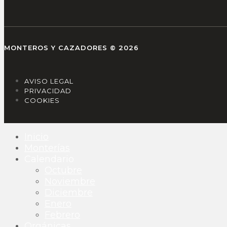
MONTEROS Y CAZADORES © 2026
AVISO LEGAL
PRIVACIDAD
COOKIES
Inicio
Monterías
Calendario
Octubre
Noviembre
Diciembre
Enero
Febrero
Orgánicas