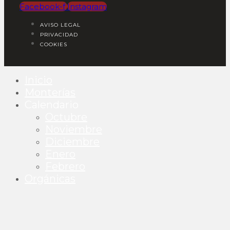
Facebook-f
Instagram
AVISO LEGAL
PRIVACIDAD
COOKIES
Inicio
Monterías
Calendario
Octubre
Noviembre
Diciembre
Enero
Febrero
Orgánicas