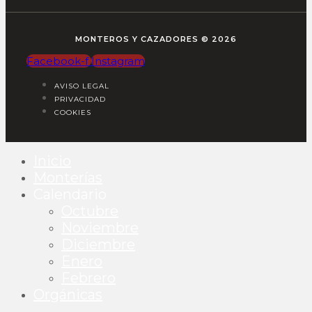
MONTEROS Y CAZADORES © 2026
Facebook-f
Instagram
AVISO LEGAL
PRIVACIDAD
COOKIES
Inicio
Monterías
Calendario
Octubre
Noviembre
Diciembre
Enero
Febrero
Orgánicas