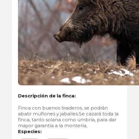
Descripción de la finca:
Finca con buenos tiraderos, se podrán
abatir muflones y jabalíes.Se cazará toda la
finca, tanto solana como umbría, para dar
mayor garantía a la montería,
Especies: