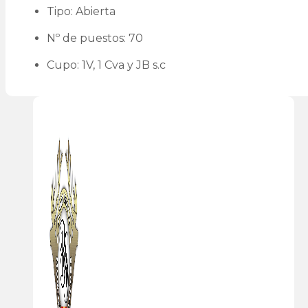
Tipo: Abierta
Nº de puestos: 70
Cupo: 1V, 1 Cva y JB s.c