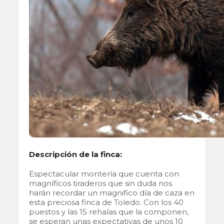
Descripción de la finca:
Espectacular montería que cuenta con
magníficos tiraderos que sin duda nos
harán recordar un magnifico día de caza en
esta preciosa finca de Toledo. Con los 40
puestos y las 15 rehalas que la componen,
se esperan unas expectativas de unos 10