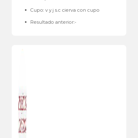
Cupo: v y j s.c cierva con cupo
Resultado anterior:-