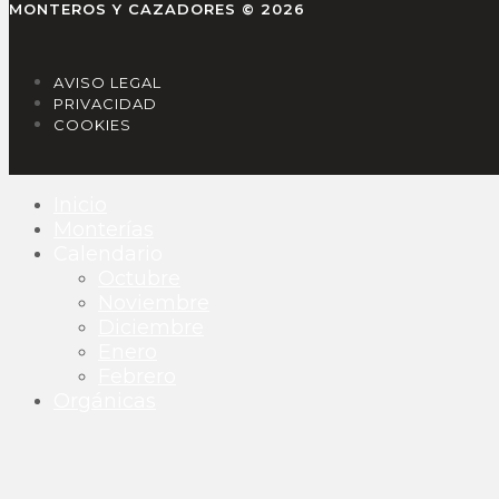
MONTEROS Y CAZADORES © 2026
AVISO LEGAL
PRIVACIDAD
COOKIES
Inicio
Monterías
Calendario
Octubre
Noviembre
Diciembre
Enero
Febrero
Orgánicas