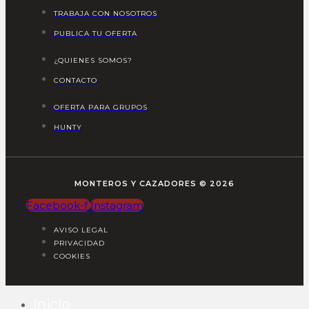
TRABAJA CON NOSOTROS
PUBLICA TU OFERTA
¿QUIENES SOMOS?
CONTACTO
OFERTA PARA GRUPOS
HUNTY
MONTEROS Y CAZADORES © 2026
Facebook-f
Instagram
AVISO LEGAL
PRIVACIDAD
COOKIES
Inicio