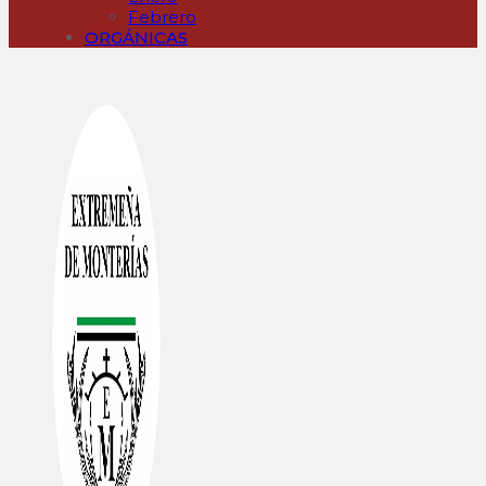
Febrero
ORGÁNICAS