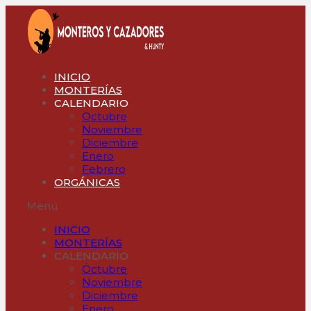
Ir
al
contenido
INICIO
MONTERÍAS
CALENDARIO
Octubre
Noviembre
Diciembre
Enero
Febrero
ORGÁNICAS
Menú
INICIO
MONTERÍAS
CALENDARIO
Octubre
Noviembre
Diciembre
Enero