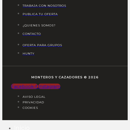
TRABAJA CON NOSOTROS
PUBLICA TU OFERTA
¿QUIENES SOMOS?
CONTACTO
OFERTA PARA GRUPOS
HUNTY
MONTEROS Y CAZADORES © 2026
Facebook-f
Instagram
AVISO LEGAL
PRIVACIDAD
COOKIES
Inicio