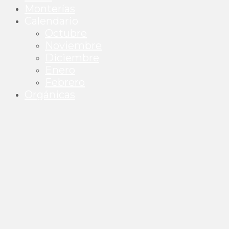
Monterías
Calendario
Octubre
Noviembre
Diciembre
Enero
Febrero
Orgánicas