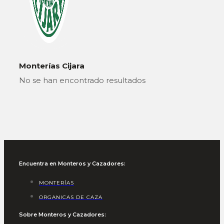
Monterías Cijara
No se han encontrado resultados
Encuentra en Monteros y Cazadores:
MONTERÍAS
ORGANICAS DE CAZA
Sobre Monteros y Cazadores: